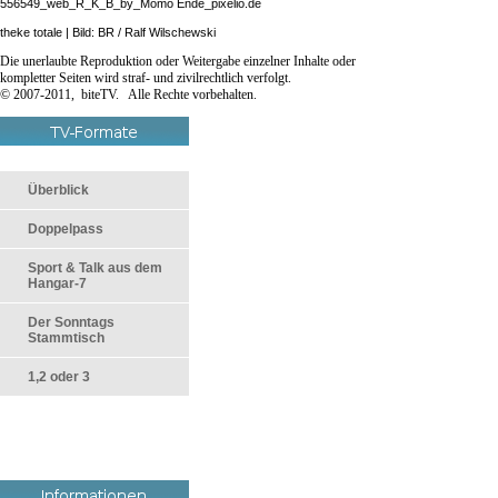
556549_web_R_K_B_by_Momo Ende_pixelio.de
theke totale | Bild: BR / Ralf Wilschewski
Die unerlaubte Reproduktion oder Weitergabe einzelner Inhalte oder
kompletter Seiten wird straf- und zivilrechtlich verfolgt.
© 2007-2011, biteTV. Alle Rechte vorbehalten.
Überblick
Doppelpass
Sport & Talk aus dem
Hangar-7
Der Sonntags
Stammtisch
1,2 oder 3