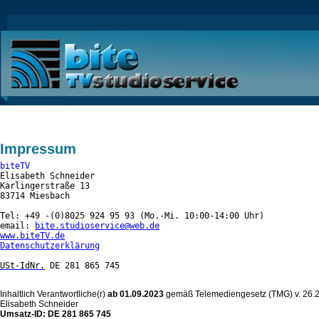
Impressum
biteTV
Elisabeth Schneider
Karlingerstraße 13
83714 Miesbach

Tel: +49 -(0)8025 924 95 93 (Mo.-Mi. 10:00-14:00 Uhr)
email: 
bite.studioservice@web.de
www.biteTV.de
Datenschutzerklärung
USt-IdNr.
 DE 281 865 745
Inhaltlich Verantwortliche(r)
ab 01.09.2023
gemäß Telemediengesetz (TMG) v. 26.2
Elisabeth Schneider
Umsatz-ID: DE 281 865 745