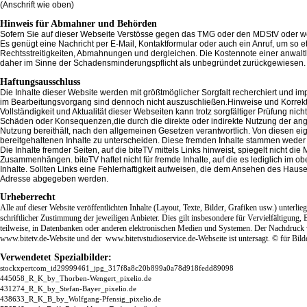
(Anschrift wie oben)
Hinweis für Abmahner und Behörden
Sofern Sie auf dieser Webseite Verstösse gegen das TMG oder den MDStV oder wet
Es genügt eine Nachricht per E-Mail, Kontaktformular oder auch ein Anruf, um so e
Rechtsstreitigkeiten, Abmahnungen und dergleichen. Die Kostennote einer anwa
daher im Sinne der Schadensminderungspflicht als unbegründet zurückgewiesen.
Haftungsausschluss
Die Inhalte dieser Website werden mit größtmöglicher Sorgfalt recherchiert und imp
im Bearbeitungsvorgang sind dennoch nicht auszuschließen.Hinweise und Korrekturen
Vollständigkeit und Aktualität dieser Webseiten kann trotz sorgfältiger Prüfung n
Schäden oder Konsequenzen,die durch die direkte oder indirekte Nutzung der angebo
Nutzung bereithält, nach den allgemeinen Gesetzen verantwortlich. Von diesen eig
bereitgehaltenen Inhalte zu unterscheiden. Diese fremden Inhalte stammen weder vo
Die Inhalte fremder Seiten, auf die biteTV mittels Links hinweist, spiegelt nicht d
Zusammenhängen. biteTV haftet nicht für fremde Inhalte, auf die es lediglich im ob
Inhalte. Sollten Links eine Fehlerhaftigkeit aufweisen, die dem Ansehen des Haus
Adresse abgegeben werden.
Urheberrecht
Alle auf dieser Website veröffentlichten Inhalte (Layout, Texte, Bilder, Grafiken usw.) unter
schriftlicher Zustimmung der jeweiligen Anbieter. Dies gilt insbesondere für Vervielfältigung
teilweise, in Datenbanken oder anderen elektronischen Medien und Systemen. Der Nachdruck v
www.bitetv.de-Website und der www.bitetvstudioservice.de-Webseite ist untersagt. © für Bilde
Verwendetet Spezialbilder:
stockxpertcom_id29999461_jpg_317f8a8c20b899a0a78d918fedd89098
445058_R_K_by_Thorben-Wengert_pixelio.de
431274_R_K_by_Stefan-Bayer_pixelio.de
438633_R_K_B_by_Wolfgang-Pfensig_pixelio.de