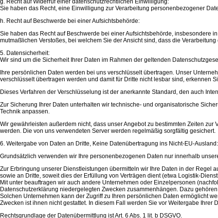
g. Recht auf Widerruf einer datenschutzrechtlichen Einwilligung:
Sie haben das Recht, eine Einwilligung zur Verarbeitung personenbezogener Daten
h. Recht auf Beschwerde bei einer Aufsichtsbehörde:
Sie haben das Recht auf Beschwerde bei einer Aufsichtsbehörde, insbesondere in de
mutmaßlichen Verstoßes, bei welchem Sie der Ansicht sind, dass die Verarbeitung
5. Datensicherheit:
Wir sind um die Sicherheit Ihrer Daten im Rahmen der geltenden Datenschutzges
Ihre persönlichen Daten werden bei uns verschlüsselt übertragen. Unser Untern
verschlüsselt übertragen werden und damit für Dritte nicht lesbar sind, erkennen Si
Dieses Verfahren der Verschlüsselung ist der anerkannte Standard, den auch Int
Zur Sicherung Ihrer Daten unterhalten wir technische- und organisatorische Si
Technik anpassen.
Wir gewährleisten außerdem nicht, dass unser Angebot zu bestimmten Zeiten zur 
werden. Die von uns verwendeten Server werden regelmäßig sorgfältig gesichert.
6. Weitergabe von Daten an Dritte, Keine Datenübertragung ins Nicht-EU-Ausland:
Grundsätzlich verwenden wir Ihre personenbezogenen Daten nur innerhalb unse
Zur Erbringung unserer Dienstleistungen übermitteln wir Ihre Daten in der Regel a
sowie an Dritte, soweit dies der Erfüllung von Verträgen dient (etwa Logistik-Dienstl
Mit unter beauftragen wir auch andere Unternehmen oder Einzelpersonen (nachfolg
Datenschutzerklärung niedergelegten Zwecken zusammenhängen. Dazu gehören u
Solchen Unternehmen kann der Zugriff zu Ihren persönlichen Daten ermöglicht wer
Zwecken ist ihnen nicht gestattet. In diesem Fall werden Sie vor Weitergabe Ihrer 
Rechtsgrundlage der Datenübermittlung ist Art. 6 Abs. 1 lit. b DSGVO.