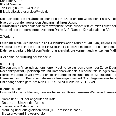
Karlinger Str. 13
83714 Miesbach
Tel: +49 -(0)8025 924 95 93
E-Mail: bite.studioservice@web.de
Die nachfolgende Erklärung gilt nur für die Nutzung unsere Webseiten. Falls Sie üb
bitte dort über den jeweiligen Umgang mit Ihren Daten.
Grundsätzlich entscheidet die verantwortliche Stelle ausschließlich mit zu erken
Verarbeitung der personenbezogenen Daten (z.B. Namen, Kontaktdaten, o.Ä.)
2. Widerruf:
Es ist ausschließlich möglich, den Geschäftszweck dadurch zu erfüllen, als dass D
Widerruf der von Ihnen erteilten Einwilligung ist jederzeit möglich. Für diesen gen
Datenverarbeitung bleibt vom Widerruf unberührt. Sie können auch einzelnen M
3. Allgemeine Nutzung der Webseite:
a. Hosting:
Die von uns in Anspruch genommenen Hosting-Leistungen dienen der Zurverfügungst
Rechenkapazität, Speicherplatz und Datenbankdienste, Sicherheitsleistungen sow
Hierbei verarbeiten wir bzw. unser Hostinganbieter Bestandsdaten, Kontaktdaten
Interessenten und Besuchern dieses Onlineangebotes auf Grundlage unserer berech
Onlineangebotes gem. Art. 6 Abs. 1 lit. f DSGVO i.V.m. Art. 28 DSGVO.
b. Zugriffsdaten:
Es ist nicht auszuschließen, dass wir bei einem Besuch unserer Webseite Informa
- Name und URL der abgerufenen Datei
- Datum und Uhrzeit des Abrufs
- übertragene Datenmenge
- Meldung über erfolgreichen Abruf (HTTP response code)
- Browsertyp und Browserversion