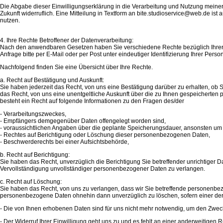
Die Abgabe dieser Einwilligungserklärung in die Verarbeitung und Nutzung meiner 
Zukunft widerruflich. Eine Mitteilung in Textform an bite.studioservice@web.de is
nutzen.
4. Ihre Rechte Betroffener der Datenverarbeitung:
Nach den anwendbaren Gesetzen haben Sie verschiedene Rechte bezüglich Ihrer 
Anfrage bitte per E-Mail oder per Post unter eindeutiger Identifizierung Ihrer Perso
Nachfolgend finden Sie eine Übersicht über Ihre Rechte.
a. Recht auf Bestätigung und Auskunft:
Sie haben jederzeit das Recht, von uns eine Bestätigung darüber zu erhalten, ob 
das Recht, von uns eine unentgeltliche Auskunft über die zu Ihnen gespeicherte
besteht ein Recht auf folgende Informationen zu den Fragen des/der
- Verarbeitungszweckes,
- Empfängers demgegenüber Daten offengelegt worden sind,
- voraussichtlichen Angaben über die geplante Speicherungsdauer, ansonsten um Mi
- Rechtes auf Berichtigung oder Löschung dieser personenbezogenen Daten,
- Beschwerderechts bei einer Aufsichtsbehörde,
b. Recht auf Berichtigung:
Sie haben das Recht, unverzüglich die Berichtigung Sie betreffender unrichtiger
Vervollständigung unvollständiger personenbezogener Daten zu verlangen.
c. Recht auf Löschung:
Sie haben das Recht, von uns zu verlangen, dass wir Sie betreffende personenbez
personenbezogene Daten ohnehin dann unverzüglich zu löschen, sofern einer der 
- Die von Ihnen erhobenen Daten sind für uns nicht mehr notwendig, um den Zweck
- Der Widerruf Ihrer Einwilligung geht uns zu und es fehlt an einer anderweitigen