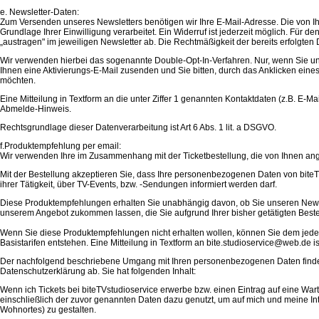
e. Newsletter-Daten:
Zum Versenden unseres Newsletters benötigen wir Ihre E-Mail-Adresse. Die von 
Grundlage Ihrer Einwilligung verarbeitet. Ein Widerruf ist jederzeit möglich. Für d
„austragen" im jeweiligen Newsletter ab. Die Rechtmäßigkeit der bereits erfolgte
Wir verwenden hierbei das sogenannte Double-Opt-In-Verfahren. Nur, wenn Sie uns
Ihnen eine Aktivierungs-E-Mail zusenden und Sie bitten, durch das Anklicken eines
möchten.
Eine Mitteilung in Textform an die unter Ziffer 1 genannten Kontaktdaten (z.B. E-Mai
Abmelde-Hinweis.
Rechtsgrundlage dieser Datenverarbeitung ist Art 6 Abs. 1 lit. a DSGVO.
f.Produktempfehlung per email:
Wir verwenden Ihre im Zusammenhang mit der Ticketbestellung, die von Ihnen an
Mit der Bestellung akzeptieren Sie, dass Ihre personenbezogenen Daten von bite
ihrer Tätigkeit, über TV-Events, bzw. -Sendungen informiert werden darf.
Diese Produktempfehlungen erhalten Sie unabhängig davon, ob Sie unseren Newsl
unserem Angebot zukommen lassen, die Sie aufgrund Ihrer bisher getätigten Beste
Wenn Sie diese Produktempfehlungen nicht erhalten wollen, können Sie dem jeder
Basistarifen entstehen. Eine Mitteilung in Textform an bite.studioservice@web.de i
Der nachfolgend beschriebene Umgang mit Ihren personenbezogenen Daten findet nu
Datenschutzerklärung ab. Sie hat folgenden Inhalt:
Wenn ich Tickets bei biteTVstudioservice erwerbe bzw. einen Eintrag auf eine Wa
einschließlich der zuvor genannten Daten dazu genutzt, um auf mich und meine I
Wohnortes) zu gestalten.