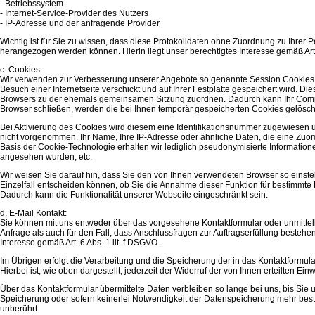
- Betriebssystem
- Internet-Service-Provider des Nutzers
- IP-Adresse und der anfragende Provider
Wichtig ist für Sie zu wissen, dass diese Protokolldaten ohne Zuordnung zu Ihrer P
herangezogen werden können. Hierin liegt unser berechtigtes Interesse gemäß Art. 
c. Cookies:
Wir verwenden zur Verbesserung unserer Angebote so genannte Session Cookies. Es
Besuch einer Internetseite verschickt und auf Ihrer Festplatte gespeichert wird. Di
Browsers zu der ehemals gemeinsamen Sitzung zuordnen. Dadurch kann Ihr Compute
Browser schließen, werden die bei Ihnen temporär gespeicherten Cookies gelösch
Bei Aktivierung des Cookies wird diesem eine Identifikationsnummer zugewiesen
nicht vorgenommen. Ihr Name, Ihre IP-Adresse oder ähnliche Daten, die eine Zuo
Basis der Cookie-Technologie erhalten wir lediglich pseudonymisierte Informatio
angesehen wurden, etc.
Wir weisen Sie darauf hin, dass Sie den von Ihnen verwendeten Browser so einste
Einzelfall entscheiden können, ob Sie die Annahme dieser Funktion für bestimmte
Dadurch kann die Funktionalität unserer Webseite eingeschränkt sein.
d. E-Mail Kontakt:
Sie können mit uns entweder über das vorgesehene Kontaktformular oder unmittelb
Anfrage als auch für den Fall, dass Anschlussfragen zur Auftragserfüllung bestehe
Interesse gemäß Art. 6 Abs. 1 lit. f DSGVO.
Im Übrigen erfolgt die Verarbeitung und die Speicherung der in das Kontaktformula
Hierbei ist, wie oben dargestellt, jederzeit der Widerruf der von Ihnen erteilten Ein
Über das Kontaktformular übermittelte Daten verbleiben so lange bei uns, bis Sie un
Speicherung oder sofern keinerlei Notwendigkeit der Datenspeicherung mehr bes
unberührt.